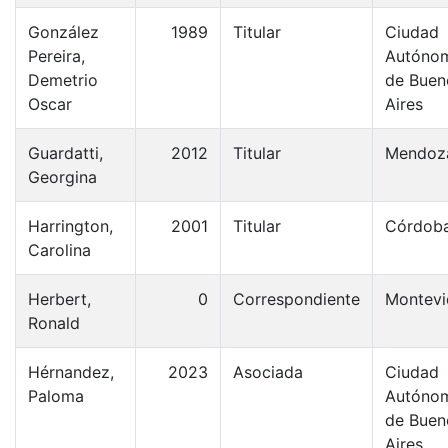
González
1989
Titular
Ciudad
Pereira,
Autóno
Demetrio
de Buen
Oscar
Aires
Guardatti,
2012
Titular
Mendoz
Georgina
Harrington,
2001
Titular
Córdob
Carolina
Herbert,
0
Correspondiente
Montevi
Ronald
Hérnandez,
2023
Asociada
Ciudad
Paloma
Autóno
de Buen
Aires