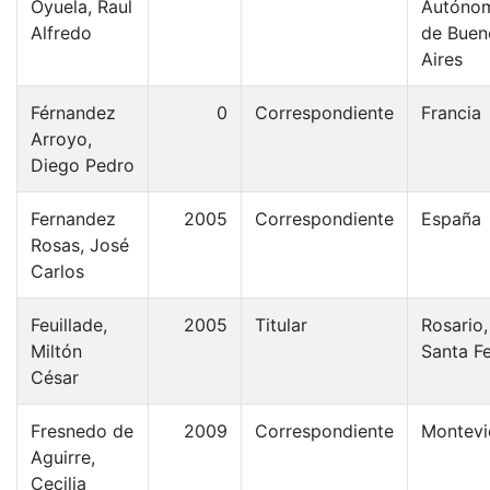
Oyuela, Raul
Autóno
Alfredo
de Buen
Aires
Férnandez
0
Correspondiente
Francia
Arroyo,
Diego Pedro
Fernandez
2005
Correspondiente
España
Rosas, José
Carlos
Feuillade,
2005
Titular
Rosario,
Miltón
Santa F
César
Fresnedo de
2009
Correspondiente
Montevi
Aguirre,
Cecilia