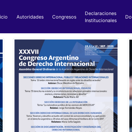
Declaraciones
icio
Autoridades
Congresos
Do
Institucionales